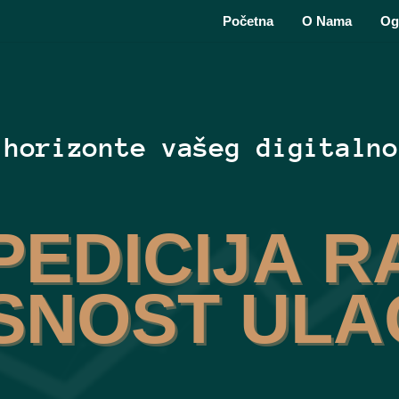
Početna
O Nama
Og
 horizonte vašeg digitalno
PEDICIJA R
SNOST UL