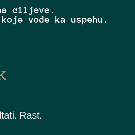
na ciljeve.
 koje vode ka uspehu.
k
tati. Rast.